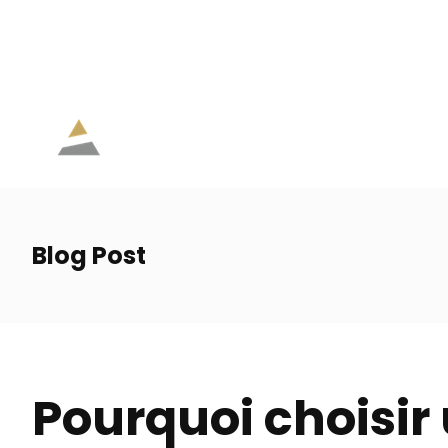
eve.lamoureux@agc.ia.ca
514 207-6326
Lun. - V
Parti
Blog Post
Pourquoi choisir 