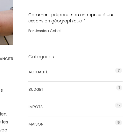
Comment préparer son entreprise à une
expansion géographique ?
Par
Jessica Gobeil
Catégories
NANCIER
7
ACTUALITÉ
1
BUDGET
es
5
IMPÔTS
ien,
 les
5
MAISON
avec