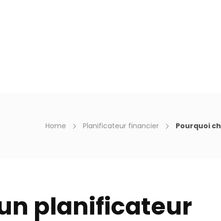
en. 9h - 18h
culiers
Entreprises
Conseils financiers
À p
Home
Planificateur financier
Pourquoi cho
un planificateur