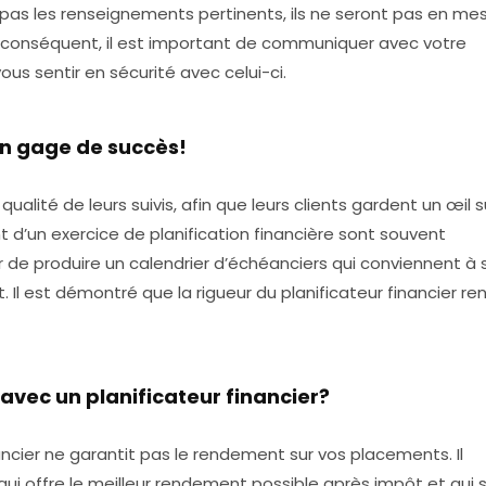
z pas les renseignements pertinents, ils ne seront pas en me
ar conséquent, il est important de communiquer avec votre
ous sentir en sécurité avec celui-ci.
un gage de succès!
ualité de leurs suivis, afin que leurs clients gardent un œil s
d’un exercice de planification financière sont souvent
er de produire un calendrier d’échéanciers qui conviennent à 
. Il est démontré que la rigueur du planificateur financier ren
avec un planificateur financier?
nancier ne garantit pas le rendement sur vos placements. Il
e qui offre le meilleur rendement possible après impôt et qui 