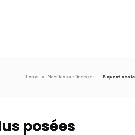
 18h
Particuliers
Entreprises
Conseils financiers
À
Home
Planificateur financier
5 questions l
plus posées