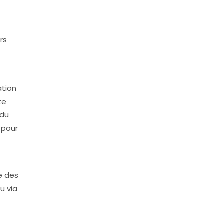
rs
ation
te
 du
 pour
e des
u via