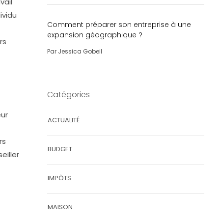
vail
ividu
Comment préparer son entreprise à une
expansion géographique ?
rs
Par
Jessica Gobeil
Catégories
eur
ACTUALITÉ
rs
BUDGET
eiller
IMPÔTS
MAISON