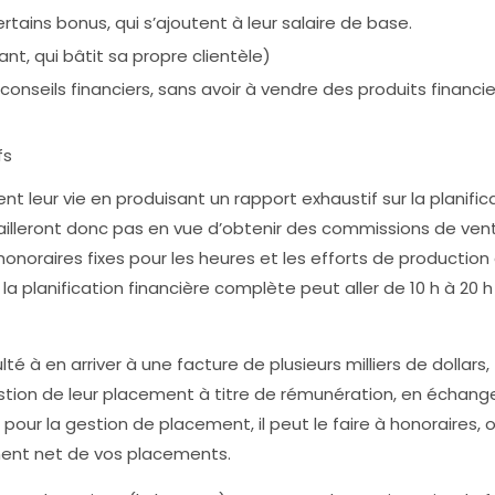
rtains bonus, qui s’ajoutent à leur salaire de base.
nt, qui bâtit sa propre clientèle)
 conseils financiers, sans avoir à vendre des produits financie
ifs
t leur vie en produisant un rapport exhaustif sur la planific
ravailleront donc pas en vue d’obtenir des commissions de ven
honoraires fixes pour les heures et les efforts de production
a planification financière complète peut aller de 10 h à 20 h
à en arriver à une facture de plusieurs milliers de dollars,
 gestion de leur placement à titre de rémunération, en échang
 pour la gestion de placement, il peut le faire à honoraires, o
ement net de vos placements.