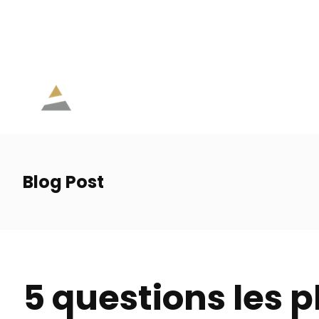
eve.lamoureux@agc.ia.ca
514 207-6326
Lun. - Ven. 9h -
Blog Post
5 questions les 