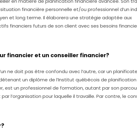
ller en matière de planification financière avancée. Son tra
 situation financière personnelle et/ou professionnel d’un ind
moyen et long terme. Il élaborera une stratégie adaptée aux
ectifs financiers futurs de son client avec ses besoins financie
ur financier et un conseiller financier?
un ne doit pas être confondu avec l’autre, car un planificat
 détenant un diplôme de l’Institut québécois de planification
ncier, est un professionnel de formation, autant par son parcou
r l’organisation pour laquelle il travaille. Par contre, le cons
r?