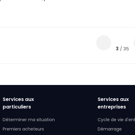
3
/ 35
Services aux
Services aux
particuliers
entreprises
Déterminer ma situation
Cycle de vie d'en
Premiers acheteurs
Démarrage