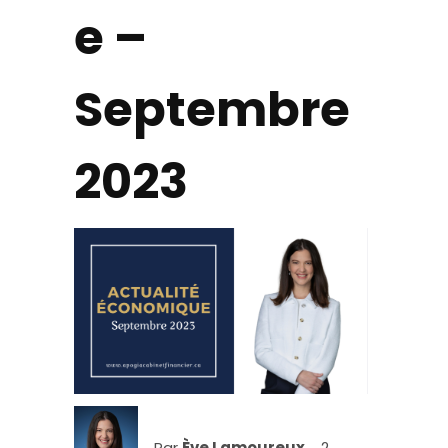
e –
Septembre
2023
Par
Ève Lamoureux
2