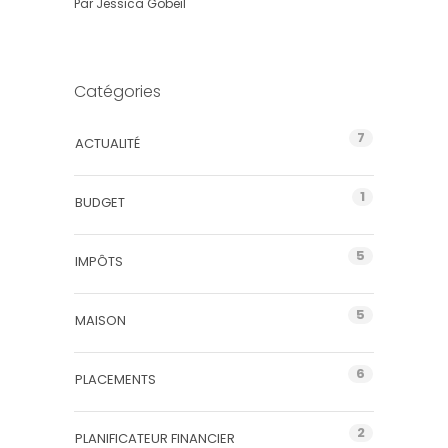
Par
Jessica Gobeil
Catégories
7
ACTUALITÉ
1
BUDGET
5
IMPÔTS
5
MAISON
6
PLACEMENTS
2
PLANIFICATEUR FINANCIER